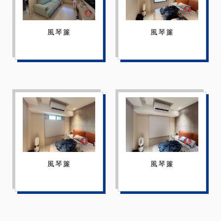
風琴簾
風琴簾
風琴簾
風琴簾