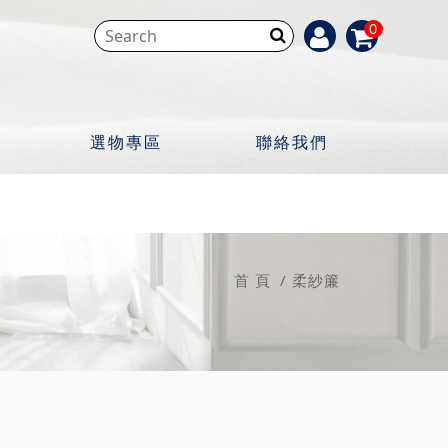
0
選物專區
聯絡我們
首 頁
柔紗簾