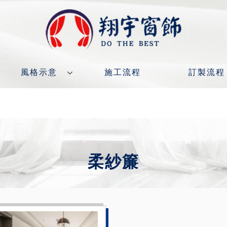
風格示意
施工流程
訂製流程
柔紗簾