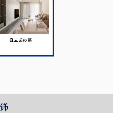
直立柔紗簾