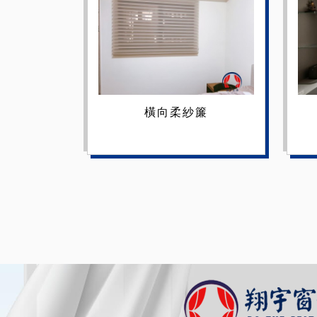
橫向柔紗簾