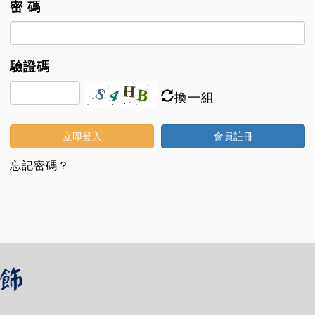
密 碼
驗證碼
換一組
立即登入
會員註冊
忘記密碼？