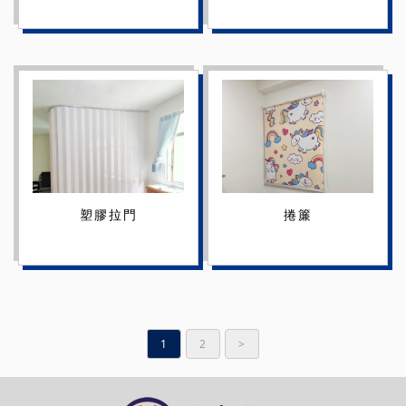
塑膠拉門
捲簾
1
2
>