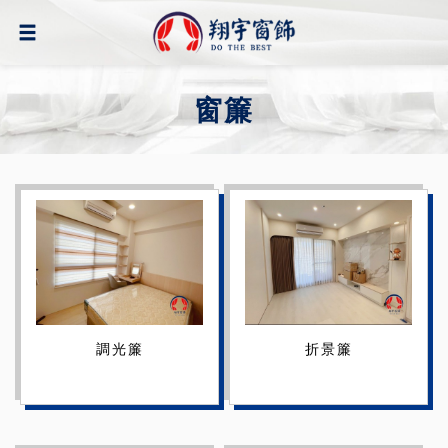
窗簾
調光簾
折景簾