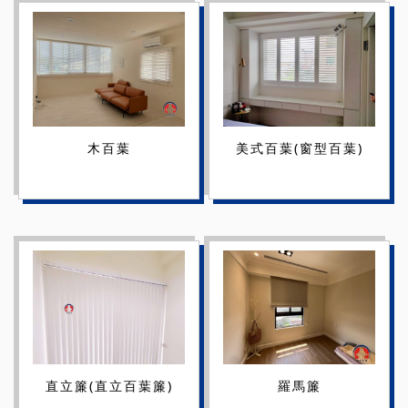
木百葉
美式百葉(窗型百葉)
直立簾(直立百葉簾)
羅馬簾