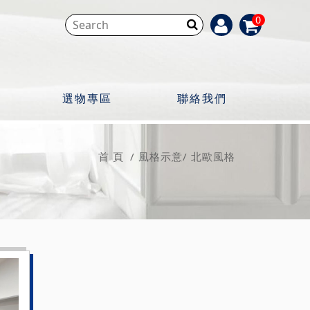
0
選物專區
聯絡我們
首 頁
風格示意
北歐風格