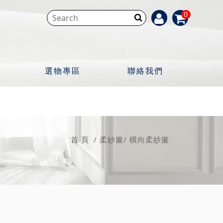
0
選物專區
聯絡我們
首 頁
柔紗簾
橫向柔紗簾