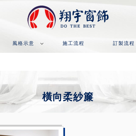
風格示意
施工流程
訂製流程
橫向柔紗簾