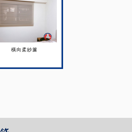
橫向柔紗簾