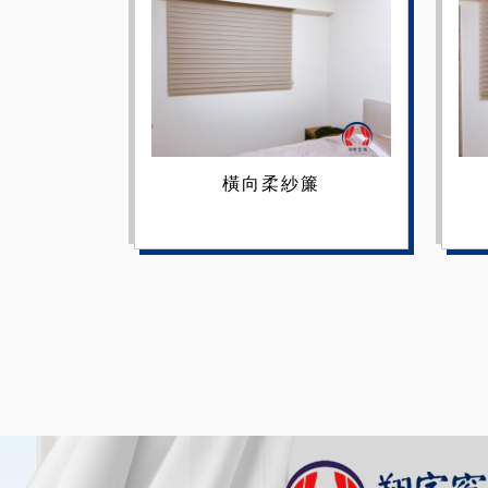
橫向柔紗簾