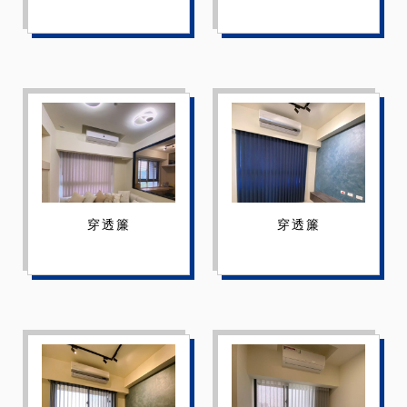
穿透簾
穿透簾